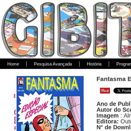
Home
Pesquisa Avançada
História
Progra
Fantasma Ed
Ano de Publ
Autor do Sc
Imagem
: Al
Editora:
Out
N° de Down